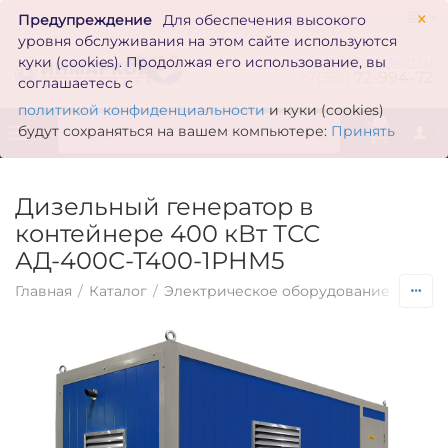
×
Предупреждение
Для обеспечения высокого
уровня обслуживания на этом сайте используются
zakaz@inmarkon.ru
куки (cookies). Продолжая его использование, вы
+7(351)
72-994-72
соглашаетесь с
политикой конфиденциальности
и куки (cookies)
0
будут сохраняться на вашем компьютере:
Принять
Дизельный генератор в
контейнере 400 кВт ТСС
АД-400С-Т400-1РНМ5
Главная
/
Каталог
/
Электрическое оборудование
/
Гене