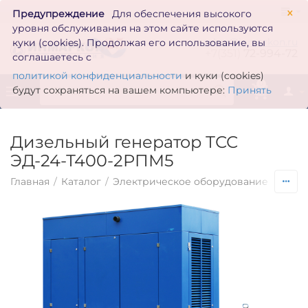
×
Предупреждение
Для обеспечения высокого
уровня обслуживания на этом сайте используются
zakaz@inmarkon.ru
куки (cookies). Продолжая его использование, вы
+7(351)
72-994-72
соглашаетесь с
политикой конфиденциальности
и куки (cookies)
0
будут сохраняться на вашем компьютере:
Принять
Дизельный генератор ТСС
ЭД-24-Т400-2РПМ5
Главная
/
Каталог
/
Электрическое оборудование
/
Гене