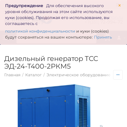
×
Предупреждение
Для обеспечения высокого
уровня обслуживания на этом сайте используются
zakaz@inmarkon.ru
куки (cookies). Продолжая его использование, вы
+7(351)
72-994-72
соглашаетесь с
политикой конфиденциальности
и куки (cookies)
0
будут сохраняться на вашем компьютере:
Принять
Дизельный генератор ТСС
ЭД-24-Т400-2РКМ5
Главная
/
Каталог
/
Электрическое оборудование
/
Гене