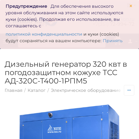
×
Предупреждение
Для обеспечения высокого
уровня обслуживания на этом сайте используются
zakaz@inmarkon.ru
куки (cookies). Продолжая его использование, вы
+7(351)
72-994-72
соглашаетесь с
политикой конфиденциальности
и куки (cookies)
0
будут сохраняться на вашем компьютере:
Принять
Дизельный генератор 320 квт в
погодозащитном кожухе ТСС
АД-320С-Т400-1РПМ5
Главная
/
Каталог
/
Электрическое оборудование
/
Гене