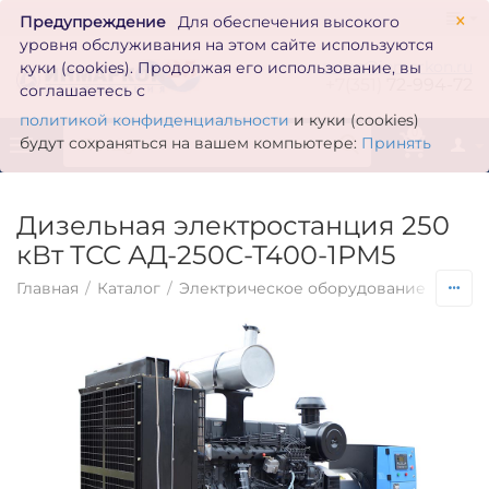
×
Предупреждение
Для обеспечения высокого
уровня обслуживания на этом сайте используются
zakaz@inmarkon.ru
куки (cookies). Продолжая его использование, вы
+7(351)
72-994-72
соглашаетесь с
политикой конфиденциальности
и куки (cookies)
0
будут сохраняться на вашем компьютере:
Принять
Дизельная электростанция 250
кВт ТСС АД-250С-Т400-1РМ5
Главная
/
Каталог
/
Электрическое оборудование
/
Гене