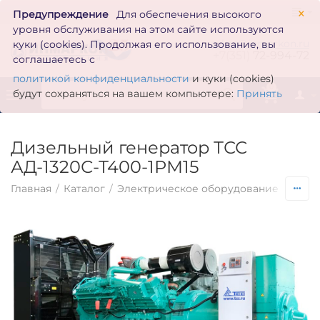
×
Предупреждение
Для обеспечения высокого
уровня обслуживания на этом сайте используются
zakaz@inmarkon.ru
куки (cookies). Продолжая его использование, вы
+7(351)
72-994-72
соглашаетесь с
политикой конфиденциальности
и куки (cookies)
0
будут сохраняться на вашем компьютере:
Принять
Дизельный генератор ТСС
АД-1320С-Т400-1РМ15
Главная
/
Каталог
/
Электрическое оборудование
/
Гене