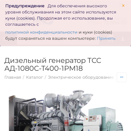
×
Предупреждение
Для обеспечения высокого
уровня обслуживания на этом сайте используются
zakaz@inmarkon.ru
куки (cookies). Продолжая его использование, вы
+7(351)
72-994-72
соглашаетесь с
политикой конфиденциальности
и куки (cookies)
0
будут сохраняться на вашем компьютере:
Принять
Дизельный генератор ТСС
АД-1080С-Т400-1РМ18
Главная
/
Каталог
/
Электрическое оборудование
/
Гене