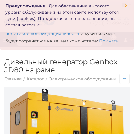
×
Предупреждение
Для обеспечения высокого
уровня обслуживания на этом сайте используются
zakaz@inmarkon.ru
куки (cookies). Продолжая его использование, вы
+7(351)
72-994-72
соглашаетесь с
политикой конфиденциальности
и куки (cookies)
0
будут сохраняться на вашем компьютере:
Принять
Дизельный генератор Genbox
JD80 на раме
Главная
/
Каталог
/
Электрическое оборудование
/
Гене