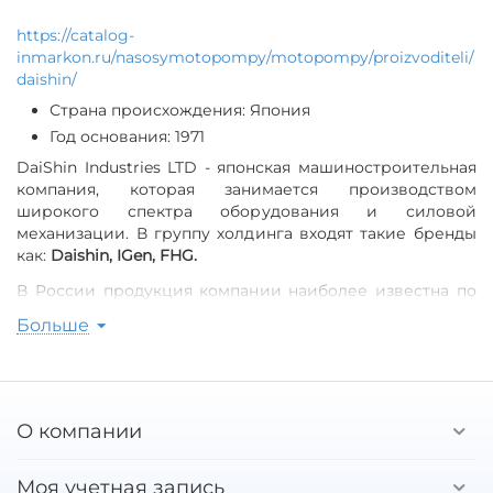
https://catalog-
inmarkon.ru/nasosymotopompy/motopompy/proizvoditeli/
daishin/
Страна происхождения: Япония
Год основания: 1971
DaiShin Industries LTD - японская машиностроительная
компания, которая занимается производством
широкого спектра оборудования и силовой
механизации. В группу холдинга входят такие бренды
как:
Daishin, IGen, FHG.
В России продукция компании наиболее известна по
широкому ассортименту мотопомп. Также DaiShin
Больше
изготавливает оборудование с использованием
собственных двигателей и блоков управления.
Продукция предприятия соответствует
международным стандартам качества: В 1999 компания
О компании
получила ISO9001, а в 2003 - ISO14001.
С момента основания, компания «DaiShin» внедряет в
Моя учетная запись