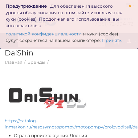
×
Предупреждение
Для обеспечения высокого
уровня обслуживания на этом сайте используются
zakaz@inmarkon.ru
куки (cookies). Продолжая его использование, вы
+7(351)
72-994-72
соглашаетесь с
политикой конфиденциальности
и куки (cookies)
0
будут сохраняться на вашем компьютере:
Принять
DaiShin
Главная
/
Бренды
/
https://catalog-
inmarkon.ru/nasosymotopompy/motopompy/proizvoditeli/dai
Страна происхождения: Япония