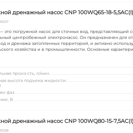
ной дренажный насос CNP 100WQ65-18-5,5AC(I
00027
 это погружной насос для сточных вод, представляющий 
ьный центробежный электронасос. Он предназначен для о
вод и дренажа затопленных территорий, и активно использ
ьского хозяйства и в промышленности. Основные характер
ьная произ-сть, л/мин
ая высота подъема жидкости
м
во фаз
ие, В
ной дренажный насос CNP 100WQ80-15-7,5AC(I
00028