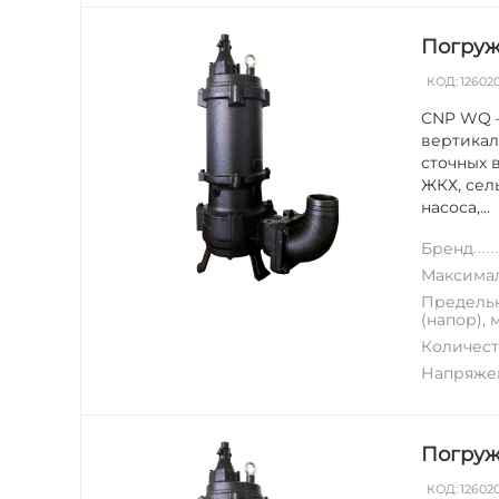
Погруж
КОД:
12602
CNP WQ —
вертикал
сточных 
ЖКХ, сел
насоса,...
Бренд
Максимал
Предельн
(напор), 
Количест
Напряжен
Погруж
КОД:
12602