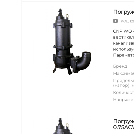
Погруж
КОД:
12
CNP WQ —
вертикал
канализа
использу
Параметр
Бренд
Максимал
Предельн
(напор), 
Количест
Напряжен
Погруж
0.75AC