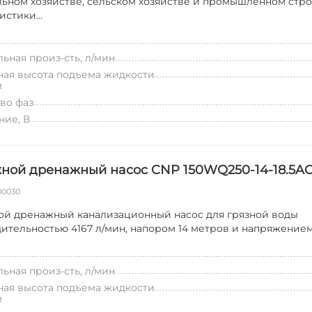
ьном хозяйстве, сельском хозяйстве и промышленном стро
стики...
ьная произ-сть, л/мин
ая высота подъема жидкости
м
во фаз
ие, В
ной дренажный насос CNP 150WQ250-14-18.5AC(
00030
й дренажный канализационный насос для грязной воды
ительностью 4167 л/мин, напором 14 метров и напряжением
ьная произ-сть, л/мин
ая высота подъема жидкости
м