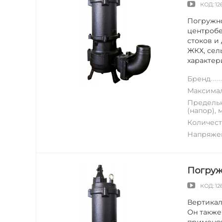
КОД:
12
Погружно
центробе
стоков и
ЖКХ, сел
характери
Бренд
Максимал
Предельн
(напор), 
Количест
Напряжен
Погруж
КОД:
12
Вертикал
Он также
применяе