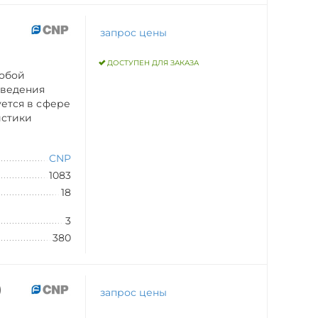
)
запрос цены
ДОСТУПЕН ДЛЯ ЗАКАЗА
собой
тведения
уется в сфере
истики
CNP
1083
18
3
380
)
запрос цены