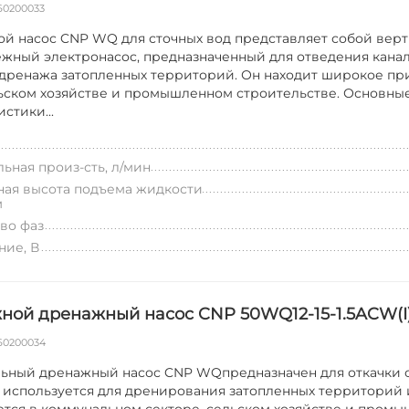
60200033
й насос CNP WQ для сточных вод представляет собой вер
жный электронасос, предназначенный для отведения кана
 дренажа затопленных территорий. Он находит широкое п
ьском хозяйстве и промышленном строительстве. Основны
стики...
ьная произ-сть, л/мин
ая высота подъема жидкости
м
во фаз
ие, В
ной дренажный насос CNP 50WQ12-15-1.5ACW(I
60200034
ьный дренажный насос CNP WQпредназначен для откачки с
 используется для дренирования затопленных территорий 
тся в коммунальном секторе, сельском хозяйстве и пром