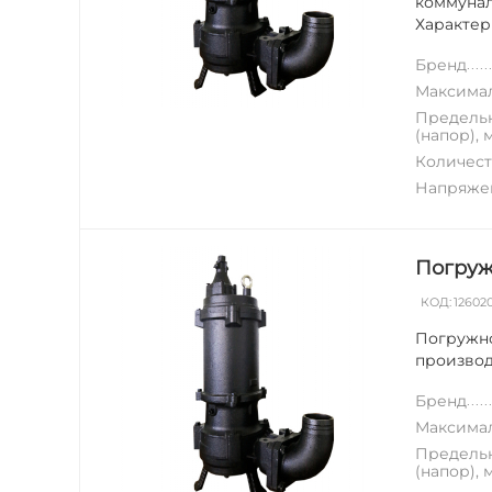
коммунал
Характери
Бренд
Максимал
Предельн
(напор), 
Количест
Напряжен
Погруж
КОД:
12602
Погружно
производ
Бренд
Максимал
Предельн
(напор), 