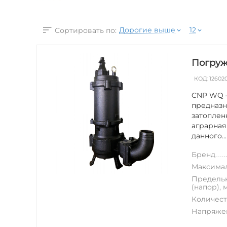
Дорогие выше
12
Сортировать по:
Погруж
КОД:
12602
CNP WQ —
предназн
затоплен
аграрная
данного...
Бренд
Максимал
Предельн
(напор), 
Количест
Напряжен