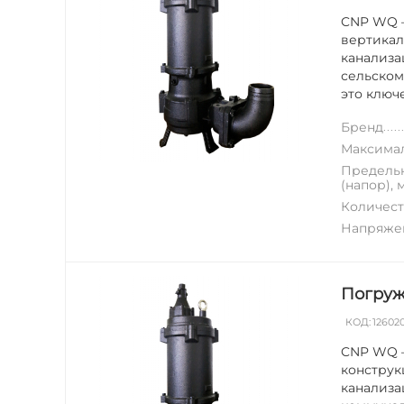
CNP WQ —
вертикал
канализа
сельском
это ключе
Бренд
Максимал
Предельн
(напор), 
Количест
Напряжен
Погруж
КОД:
12602
CNP WQ 
конструк
канализа