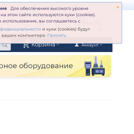
×
оставка и оплата
Гарантия и возврат
Контакты
ние
Для обеспечения высокого уровня
а этом сайте используются куки (cookies).
zakaz@inmarkon.ru
 использование, вы соглашаетесь с
+7(351)
72-994-72
й
Заказать обратный звонок
нфиденциальности
и куки (cookies) будут
а вашем компьютере:
Принять
0
Корзина
Аккаунт