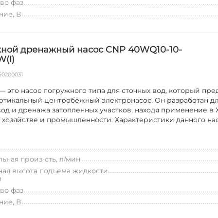
во фаз
ие, В
ной дренажный насос CNP 40WQ10-10-
W(I)
60200031
 это насос погружного типа для сточных вод, который пре
ртикальный центробежный электронасос. Он разработан д
вод и дренажа затопленных участков, находя применение в 
 хозяйстве и промышленности. Характеристики данного нас
ьная произ-сть, л/мин
ая высота подъема жидкости
м
во фаз
ие, В