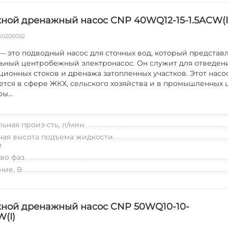
ной дренажный насос CNP 40WQ12-15-1.5ACW(I
60200032
 это подводный насос для сточных вод, который представ
ьный центробежный электронасос. Он служит для отведен
ционных стоков и дренажа затопленных участков. Этот нас
ется в сфере ЖКХ, сельского хозяйства и в промышленных 
ы...
ьная произ-сть, л/мин
ая высота подъема жидкости
м
во фаз
ие, В
ной дренажный насос CNP 50WQ10-10-
W(I)