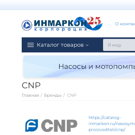
О компа
Каталог товаров
CNP
Главная
/
Бренды
/
CNP
https://catalog-
inmarkon.ru/nasosy
proizvoditeli/cnp/