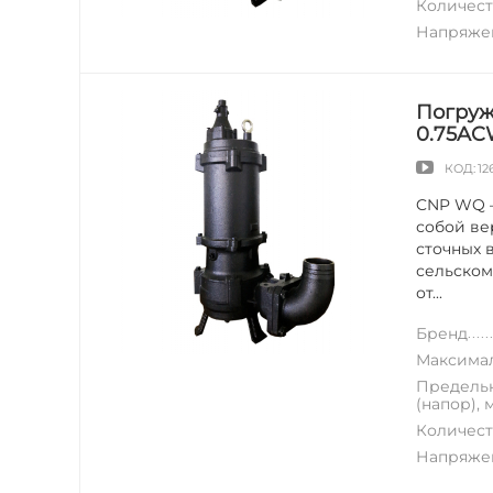
Количест
Напряжен
Погруж
0.75AC
КОД:
12
CNP WQ —
собой ве
сточных 
сельском
от...
Бренд
Максимал
Предельн
(напор), 
Количест
Напряжен