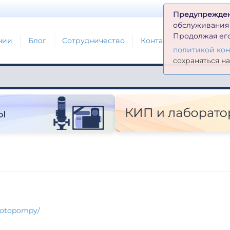
Д
Предупрежде
обслуживания н
Продолжая его
нии
Блог
Сотрудничество
Контакты
Глоссари
политикой ко
сохраняться н
motopompy/