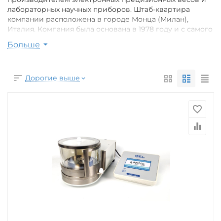
лабораторных научных приборов. Штаб-квартира
компании расположена в городе Монца (Милан),
Италия. Компания была основана в 1978 году и с самого
начала своего существования строит свое
Больше
производство на основе постоянных и глубоких
научно-технологических исследований.
Вся стадия производственного процесса, включая
Дорогие выше
механику, электронику, программное обеспечение и
проектирование, полностью осуществляется на
собственном производстве в Италии. Это гарантирует
всесторонний контроль качества каждой детали,
связанной с электронными весами и другими
приборами, производимыми компанией BEL
Engineering.
В настоящее время ассортимент продукции BEL
Engineering включает электронные весы с
разрешением от 0,001 мг до 0,1 г, анализаторы
влажности, микроскопы, спектрофотометры, камеры
CMMOS и другие видеосистемы для микроскопии и
других приложений.