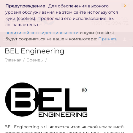
×
Предупреждение
Для обеспечения высокого
уровня обслуживания на этом сайте используются
zakaz@inmarkon.ru
куки (cookies). Продолжая его использование, вы
+7(351)
72-994-72
соглашаетесь с
политикой конфиденциальности
и куки (cookies)
0
будут сохраняться на вашем компьютере:
Принять
BEL Engineering
Главная
/
Бренды
/
BEL Engineering s.r.l. является итальянской компанией-
производителем электронных прецизионных весов и