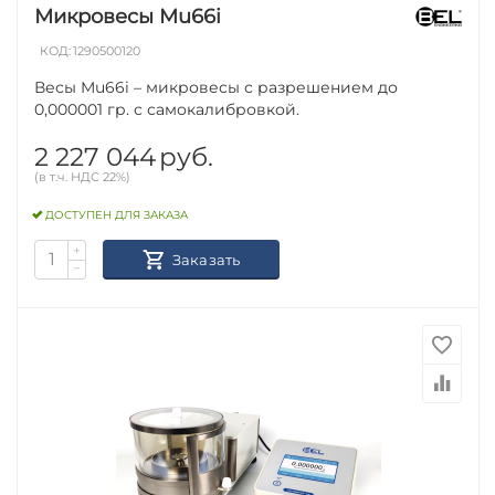
BEL Engineering является одним из крупнейших
Микровесы Mu66i
европейских игроков на рынке весового
оборудования. Система качества компании
КОД:
1290500120
сертифицирована по стандарту ISO9001:2015, а
Весы Mu66i – микровесы с разрешением до
продукция имеет сертификаты CE-NAWI (директива
0,000001 гр. с самокалибровкой.
2009/23/CEE) и CE-205, подтверждающие соответствие
требованиям безопасности и качества.
2 227 044
руб.
(в т.ч. НДС 22%)
ДОСТУПЕН ДЛЯ ЗАКАЗА
+
Заказать
−