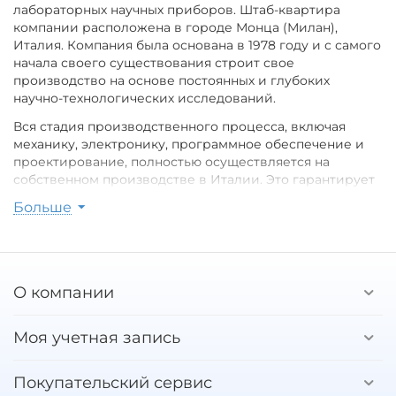
лабораторных научных приборов. Штаб-квартира
компании расположена в городе Монца (Милан),
Италия. Компания была основана в 1978 году и с самого
начала своего существования строит свое
производство на основе постоянных и глубоких
научно-технологических исследований.
Вся стадия производственного процесса, включая
механику, электронику, программное обеспечение и
проектирование, полностью осуществляется на
собственном производстве в Италии. Это гарантирует
всесторонний контроль качества каждой детали,
Больше
связанной с электронными весами и другими
приборами, производимыми компанией BEL
Engineering.
В настоящее время ассортимент продукции BEL
О компании
Engineering включает электронные весы с
разрешением от 0,001 мг до 0,1 г, анализаторы
влажности, микроскопы, спектрофотометры, камеры
Моя учетная запись
CMMOS и другие видеосистемы для микроскопии и
других приложений.
Покупательский сервис
BEL Engineering является одним из крупнейших