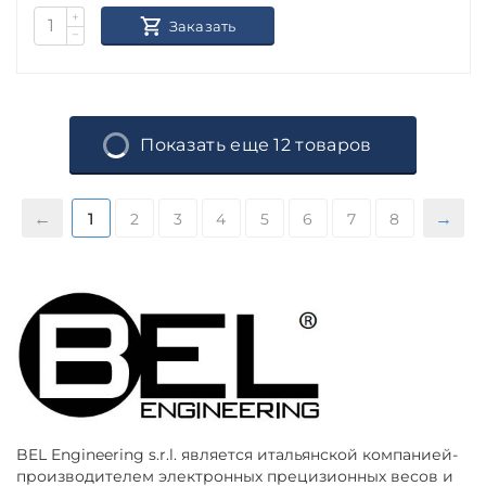
+
Заказать
−
Показать еще 12 товаров
1
2
3
4
5
6
7
8
BEL Engineering s.r.l. является итальянской компанией-
производителем электронных прецизионных весов и