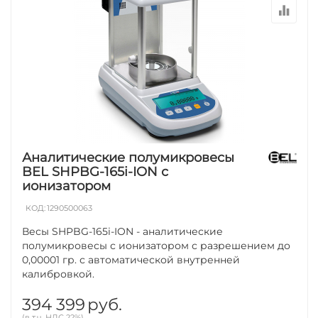
Аналитические полумикровесы
BEL SHPBG-165i-ION с
ионизатором
КОД:
1290500063
Весы SHPBG-165i-ION - аналитические
полумикровесы с ионизатором с разрешением до
0,00001 гр. с автоматической внутренней
калибровкой.
394 399
руб.
(в т.ч. НДС 22%)