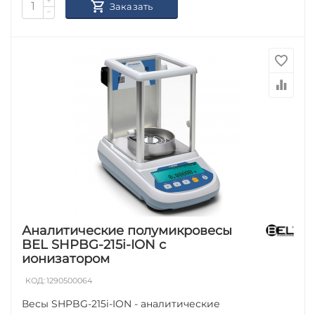
+
Заказать
−
Аналитические полумикровесы
BEL SHPBG-215i-ION с
ионизатором
КОД:
1290500064
Весы SHPBG-215i-ION - аналитические