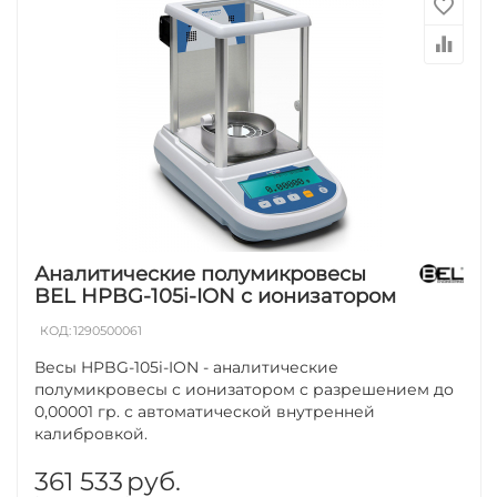
Аналитические полумикровесы
BEL HPBG-105i-ION с ионизатором
КОД:
1290500061
Весы HPBG-105i-ION - аналитические
полумикровесы с ионизатором с разрешением до
0,00001 гр. с автоматической внутренней
калибровкой.
361 533
руб.